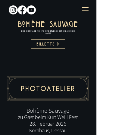
BOH
È
ME
SAUVAGE
EINE HOMMAGE AN DAS NACHTLEBEN DER ZWANZIGER
JAHRE​
BILLETTS
PHOTOATELIER
Bohème Sauvage
zu Gast beim Kurt Weill Fest
28. Februar 2026
Kornhaus, Dessau