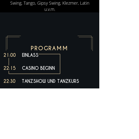
Swing, Tango, Gipsy Swing, Klezmer, Latin
u.v.m.
PROGRAMM
21:00    
EINLASS
22:15    
CASINO BEGINN
22:30    
TANZSHOW UND TANZKURS
23:00    
FEIERLICHE ERÖFFNUNG
BURLESKER SCHÖNHEITSTANZ
23:40    
TANZSHOW
LIVEBAND
01:15   
BURLESKER SCHÖNHEITSTANZ