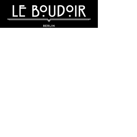
KOSTÜM- UND ACCESSOIREVERLEIH
IN BERLIN FRIEDRICHSHAIN
Sollte Ihr Kleiderschrank nicht das Passende
hergeben, sind wir für Sie da! Unsere
Schönheitsexpertin berät Sie freundlichst von
Kopf bis Fuß.
TERMINANFRAGE