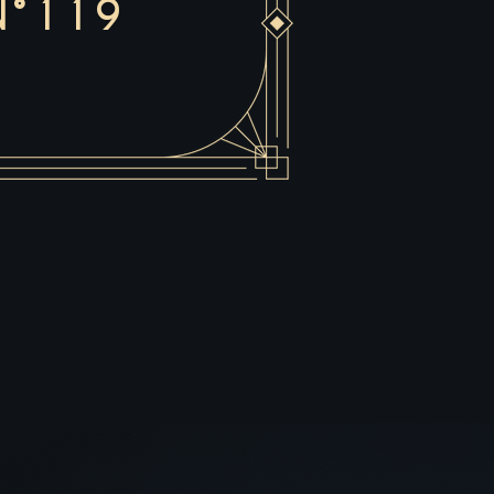
N°119